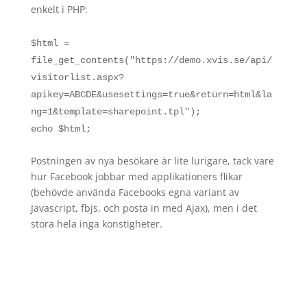
enkelt i PHP:
$html =
file_get_contents("https://demo.xvis.se/api/
visitorlist.aspx?
apikey=ABCDE&usesettings=true&return=html&la
ng=1&template=sharepoint.tpl");
echo $html;
Postningen av nya besökare är lite lurigare, tack vare
hur Facebook jobbar med applikationers flikar
(behövde använda Facebooks egna variant av
Javascript, fbjs, och posta in med Ajax), men i det
stora hela inga konstigheter.