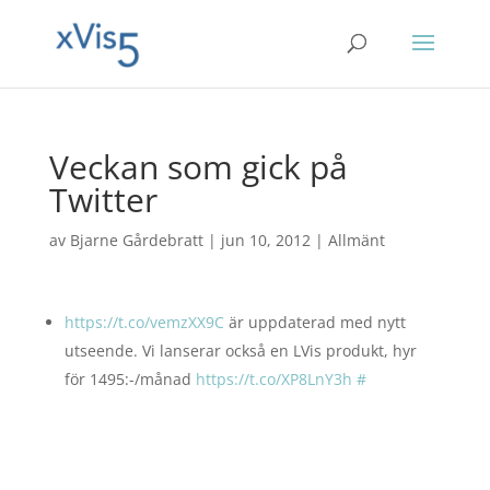
Veckan som gick på
Twitter
av
Bjarne Gårdebratt
|
jun 10, 2012
|
Allmänt
https://t.co/vemzXX9C
är uppdaterad med nytt
utseende. Vi lanserar också en LVis produkt, hyr
för 1495:-/månad
https://t.co/XP8LnY3h
#