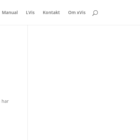
Manual
LVis
Kontakt
Om xVis
5 har