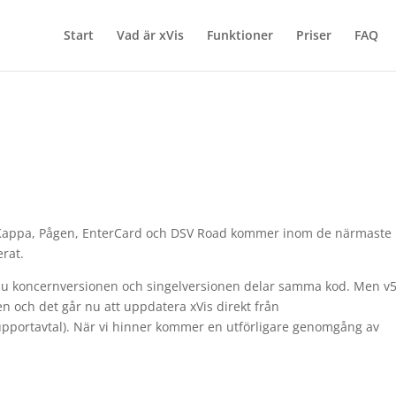
Start
Vad är xVis
Funktioner
Priser
FAQ
fit Kappa, Pågen, EnterCard och DSV Road kommer inom de närmaste
erat.
då nu koncernversionen och singelversionen delar samma kod. Men v
 och det går nu att uppdatera xVis direkt från
upportavtal). När vi hinner kommer en utförligare genomgång av