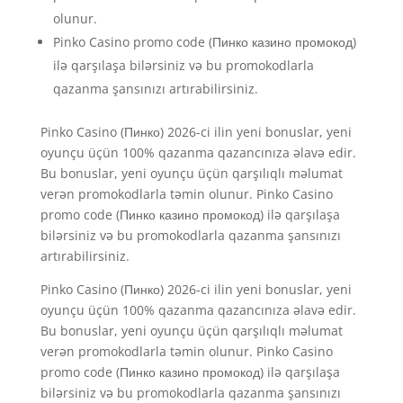
olunur.
Pinko Casino promo code (Пинко казино промокод)
ilə qarşılaşa bilərsiniz və bu promokodlarla
qazanma şansınızı artırabilirsiniz.
Pinko Casino (Пинко) 2026-ci ilin yeni bonuslar, yeni
oyunçu üçün 100% qazanma qazancınıza əlavə edir.
Bu bonuslar, yeni oyunçu üçün qarşılıqlı məlumat
verən promokodlarla təmin olunur. Pinko Casino
promo code (Пинко казино промокод) ilə qarşılaşa
bilərsiniz və bu promokodlarla qazanma şansınızı
artırabilirsiniz.
Pinko Casino (Пинко) 2026-ci ilin yeni bonuslar, yeni
oyunçu üçün 100% qazanma qazancınıza əlavə edir.
Bu bonuslar, yeni oyunçu üçün qarşılıqlı məlumat
verən promokodlarla təmin olunur. Pinko Casino
promo code (Пинко казино промокод) ilə qarşılaşa
bilərsiniz və bu promokodlarla qazanma şansınızı