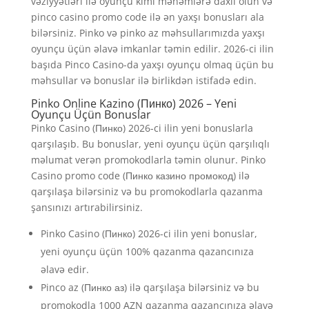
vəziyyətləri ilə oyunçu kimi mənəmlərə daxil olun və
pinco casino promo code ilə ən yaxşı bonusları ala
bilərsiniz. Pinko və pinko az məhsullarımızda yaxşı
oyunçu üçün əlavə imkanlar təmin edilir. 2026-ci ilin
başıda Pinco Casino-da yaxşı oyunçu olmaq üçün bu
məhsullar və bonuslar ilə birlikdən istifadə edin.
Pinko Online Kazino (Пинко) 2026 – Yeni
Oyunçu Üçün Bonuslar
Pinko Casino (Пинко) 2026-ci ilin yeni bonuslarla
qarşılaşıb. Bu bonuslar, yeni oyunçu üçün qarşılıqlı
məlumat verən promokodlarla təmin olunur. Pinko
Casino promo code (Пинко казино промокод) ilə
qarşılaşa bilərsiniz və bu promokodlarla qazanma
şansınızı artırabilirsiniz.
Pinko Casino (Пинко) 2026-ci ilin yeni bonuslar,
yeni oyunçu üçün 100% qazanma qazancınıza
əlavə edir.
Pinco az (Пинко аз) ilə qarşılaşa bilərsiniz və bu
promokodla 1000 AZN qazanma qazancınıza əlavə