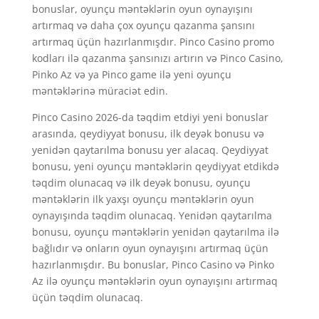
bonuslar, oyunçu məntəklərin oyun oynayışını
artırmaq və daha çox oyunçu qazanma şansını
artırmaq üçün hazırlanmışdır. Pinco Casino promo
kodları ilə qazanma şansınızı artırın və Pinco Casino,
Pinko Az və ya Pinco game ilə yeni oyunçu
məntəklərinə müraciət edin.
Pinco Casino 2026-da təqdim etdiyi yeni bonuslar
arasında, qeydiyyat bonusu, ilk deyək bonusu və
yenidən qaytarılma bonusu yer alacaq. Qeydiyyat
bonusu, yeni oyunçu məntəklərin qeydiyyat etdikdə
təqdim olunacaq və ilk deyək bonusu, oyunçu
məntəklərin ilk yaxşı oyunçu məntəklərin oyun
oynayışında təqdim olunacaq. Yenidən qaytarılma
bonusu, oyunçu məntəklərin yenidən qaytarılma ilə
bağlıdır və onların oyun oynayışını artırmaq üçün
hazırlanmışdır. Bu bonuslar, Pinco Casino və Pinko
Az ilə oyunçu məntəklərin oyun oynayışını artırmaq
üçün təqdim olunacaq.