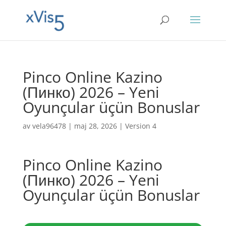
Pinco Online Kazino
(Пинко) 2026 – Yeni
Oyunçular üçün Bonuslar
av
vela96478
|
maj 28, 2026
|
Version 4
Pinco Online Kazino
(Пинко) 2026 – Yeni
Oyunçular üçün Bonuslar